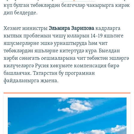
күп булган төбәкләрдән белгечләр чакырырга кирәк
дип белдерде.
Хезмәт министры
Эльмира Зарипова
кадрларга
кытлык проблемын чишү юлларын 14-19 яшьтәге
яшүсмерләрне эшкә урнаштыруда һәм чит
төбәкләрдән яшьләрне китертүдә күрә. Быелдан
хәрби сәнәгать оешмаларына чит төбәктән эшләргә
килүчеләргә Русия хөкүмәте компенсация бирә
башлаячак. Татарстан бу програмнан
файдаланырга җыена.