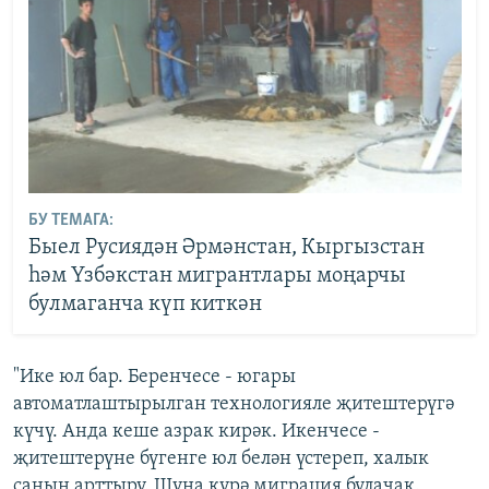
БУ ТЕМАГА:
Быел Русиядән Әрмәнстан, Кыргызстан
һәм Үзбәкстан мигрантлары моңарчы
булмаганча күп киткән
"Ике юл бар. Беренчесе - югары
автоматлаштырылган технологияле җитештерүгә
күчү. Анда кеше азрак кирәк. Икенчесе -
җитештерүне бүгенге юл белән үстереп, халык
санын арттыру. Шуңа күрә миграция булачак.