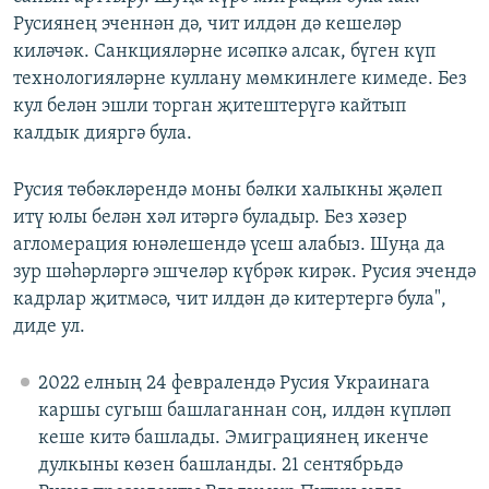
Русиянең эченнән дә, чит илдән дә кешеләр
киләчәк. Санкцияләрне исәпкә алсак, бүген күп
технологияләрне куллану мөмкинлеге кимеде. Без
кул белән эшли торган җитештерүгә кайтып
калдык дияргә була.
Русия төбәкләрендә моны бәлки халыкны җәлеп
итү юлы белән хәл итәргә буладыр. Без хәзер
агломерация юнәлешендә үсеш алабыз. Шуңа да
зур шәһәрләргә эшчеләр күбрәк кирәк. Русия эчендә
кадрлар җитмәсә, чит илдән дә китертергә була",
диде ул.
2022 елның 24 февралендә Русия Украинага
каршы сугыш башлаганнан соң, илдән күпләп
кеше китә башлады. Эмиграциянең икенче
дулкыны көзен башланды. 21 сентябрьдә