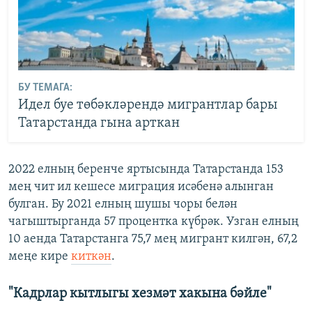
БУ ТЕМАГА:
Идел буе төбәкләрендә мигрантлар бары
Татарстанда гына арткан
2022 елның беренче яртысында Татарстанда 153
мең чит ил кешесе миграция исәбенә алынган
булган. Бу 2021 елның шушы чоры белән
чагыштырганда 57 процентка күбрәк. Узган елның
10 аенда Татарстанга 75,7 мең мигрант килгән, 67,2
меңе кире
киткән
.
"Кадрлар кытлыгы хезмәт хакына бәйле"