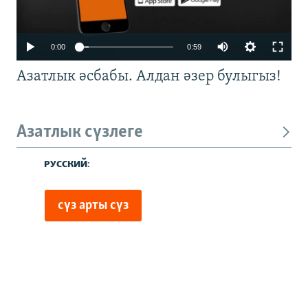
0:00
0:59
Азатлык әсбабы. Алдан әзер булыгыз!
Азатлык сүзлеге