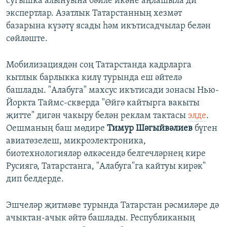
сугышка алынуына бәйле икәне аңлашыла ди
экспертлар. Азатлык Татарстанның хезмәт
базарына күзәтү ясады һәм икътисадчылар белән
сөйләште.
Мобилизациядән соң Татарстанда кадрларга
кытлык барлыкка килү турында еш әйтелә
башлады. "Алабуга" махсус икътисади зонасы Нью-
Йоркта Таймс-скверда "Өйгә кайтырга вакыты
җитте" дигән чакыру белән реклам тактасы
элде
.
Оешманың баш мөдире
Тимур Шәгыйвәлиев
бүген
авиатөзелеш, микроэлектроника,
биотехнологияләр өлкәсендә белгечләрнең кире
Русиягә, Татарстанга, "Алабуга"га кайтуы кирәк"
дип белдерде.
Эшчеләр җитмәве турында Татарстан рәсмиләре дә
ачыктан-ачык әйтә башлады. Республиканың