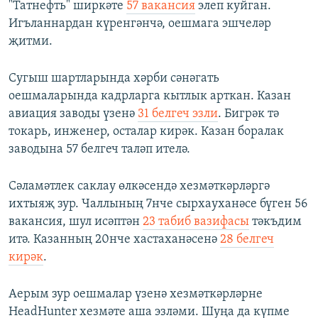
"Татнефть" ширкәте
57 вакансия
элеп куйган.
Игъланнардан күренгәнчә, оешмага эшчеләр
җитми.
Сугыш шартларында хәрби сәнәгать
оешмаларында кадрларга кытлык арткан. Казан
авиация заводы үзенә
31 белгеч эзли
. Бигрәк тә
токарь, инженер, осталар кирәк. Казан боралак
заводына 57 белгеч таләп ителә.
Сәламәтлек саклау өлкәсендә хезмәткәрләргә
ихтыяҗ зур. Чаллының 7нче сырхауханәсе бүген 56
вакансия, шул исәптән
23 табиб вазифасы
тәкъдим
итә. Казанның 20нче хастаханәсенә
28 белгеч
кирәк
.
Аерым зур оешмалар үзенә хезмәткәрләрне
HeadHunter хезмәте аша эзләми. Шуңа да күпме