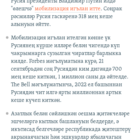
Русия президенты Владимир Путин илдә
"өлешчә"
мобилизация игълан итте
. Соңрак
рәсмиләр Русия гаскәренә 318 мең кеше
алынуын әйтте.
Мобилизация игълан ителгән көнне үк
Русиянең күрше илләре белән чигендә күп
чакрымнарга сузылган чиратлар барлыкка
килде. Forbes мәгълүматына күрә, 21
сентябрьдән соң Русиядән ким дигәндә 700
мең кеше киткән, 1 миллион саны да әйтелде.
The Bell мәгълүматынча, 2022 ел башыннан
Русиядән чит илгә ярты миллионнан артык
кеше күчеп киткән.
Азатлык белән сөйләшкән оешма җитәкчеләре
эшчеләргә кытлык башлануын белдерде, ә
икътисад белгечләре республикада җитештерү
акрынаячагын һәм эшкуарлар ябылачагын