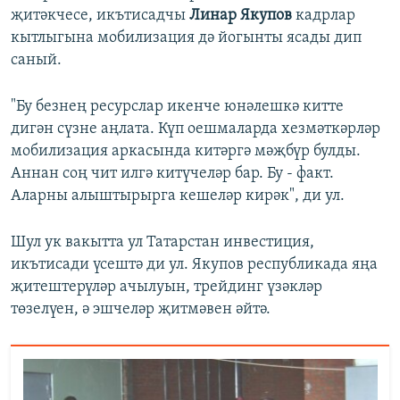
җитәкчесе, икътисадчы
Линар Якупов
кадрлар
кытлыгына мобилизация дә йогынты ясады дип
саный.
"Бу безнең ресурслар икенче юнәлешкә китте
дигән сүзне аңлата. Күп оешмаларда хезмәткәрләр
мобилизация аркасында китәргә мәҗбүр булды.
Аннан соң чит илгә китүчеләр бар. Бу - факт.
Аларны алыштырырга кешеләр кирәк", ди ул.
Шул ук вакытта ул Татарстан инвестиция,
икътисади үсештә ди ул. Якупов республикада яңа
җитештерүләр ачылуын, трейдинг үзәкләр
төзелүен, ә эшчеләр җитмәвен әйтә.