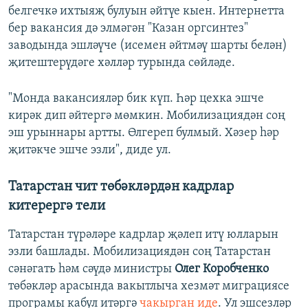
белгечкә ихтыяҗ булуын әйтүе кыен. Интернетта
бер вакансия дә элмәгән "Казан оргсинтез"
заводында эшләүче (исемен әйтмәү шарты белән)
җитештерүдәге хәлләр турында сөйләде.
"Монда вакансияләр бик күп. Һәр цехка эшче
кирәк дип әйтергә мөмкин. Мобилизациядән соң
эш урыннары артты. Өлгереп булмый. Хәзер һәр
җитәкче эшче эзли", диде ул.
Татарстан чит төбәкләрдән кадрлар
китерергә тели
Татарстан түрәләре кадрлар җәлеп итү юлларын
эзли башлады. Мобилизациядән соң Татарстан
сәнәгать һәм сәүдә министры
Олег Коробченко
төбәкләр арасында вакытлыча хезмәт миграциясе
програмы кабул итәргә
чакырган иде
. Ул эшсезләр