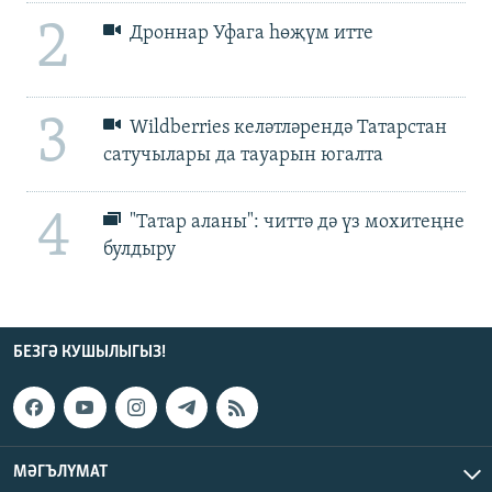
2
Дроннар Уфага һөҗүм итте
3
Wildberries келәтләрендә Татарстан
сатучылары да тауарын югалта
4
"Татар аланы": читтә дә үз мохитеңне
булдыру
БЕЗГӘ КУШЫЛЫГЫЗ!
МӘГЪЛҮМАТ