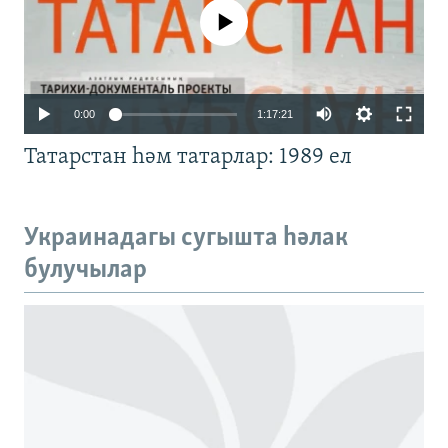
No media source currently available
Auto
0:00
1:17:21
240p
Татарстан һәм татарлар: 1989 ел
360p
480p
Auto
240p
360p
480p
Украинадагы сугышта һәлак
720p
булучылар
720p
1080p
1080p