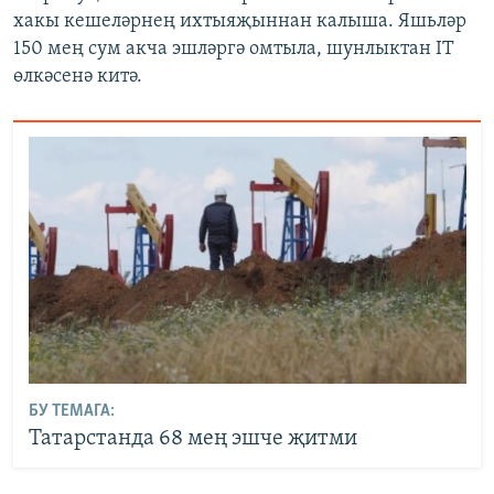
хакы кешеләрнең ихтыяҗыннан калыша. Яшьләр
150 мең сум акча эшләргә омтыла, шунлыктан IT
өлкәсенә китә.
БУ ТЕМАГА:
Татарстанда 68 мең эшче җитми