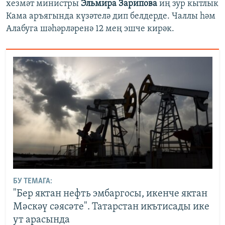
хезмәт министры
Эльмира Зарипова
иң зур кытлык
Кама аръягында күзәтелә дип белдерде. Чаллы һәм
Алабуга шәһәрләренә 12 мең эшче кирәк.
БУ ТЕМАГА:
"Бер яктан нефть эмбаргосы, икенче яктан
Мәскәү сәясәте". Татарстан икътисады ике
ут арасында