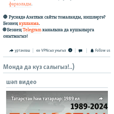
фаразлады
.
🛑 Русиядә Азатлык сайты томаланды, нишләргә?
Безнең
кулланма
.
🌐 Безнең
Telegram
каналына да кушылырга
онытмагыз!
уртаклаш
VPNсыз укыгыз
Follow us
Монда да күз салыгыз!..)
шәп видео
Татарстан һәм татарлар: 1989 ел