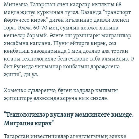
Минемчә, Татарстан өчен кадрлар кытлыгы 68
меңгә җитүе куркыныч түгел. Казанда "транспорт
йөртүчесе кирәк" дигән игъланнар даими эленеп
тора. Әмма 60-70 мең сумлык хезмәт хакына
кешеләр бармый. Әлеге эш урыннары мигрантлар
хисабына каплана. Шуны әйтергә кирәк, сез
көнбатыш заводларында 1 мең доллар ала торган
югары технологияле белгечләрне таба алмыйсыз. Ә
бит Русиядә чыгымнар көнбатыш дәрәҗәсенә
җитте", ди ул.
Хоменко сүзләренчә, бүген кадрлар кытлыгы
җитештерү өлкәсендә аеруча нык сизелә.
"Технологияләр куллану мөмкинлеге кимеде.
Миграция кирәк"
Татарстан инвестицияләр агентлыгының элекке