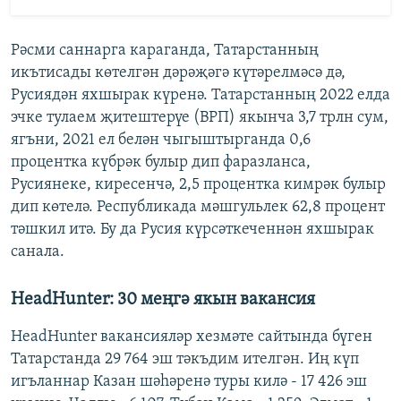
Рәсми саннарга караганда, Татарстанның
икътисады көтелгән дәрәҗәгә күтәрелмәсә дә,
Русиядән яхшырак күренә. Татарстанның 2022 елда
эчке тулаем җитештерүе (ВРП) якынча 3,7 трлн сум,
ягъни, 2021 ел белән чыгыштырганда 0,6
процентка күбрәк булыр дип фаразланса,
Русиянеке, киресенчә, 2,5 процентка кимрәк булыр
дип көтелә. Республикада мәшгульлек 62,8 процент
тәшкил итә. Бу да Русия күрсәткеченнән яхшырак
санала.
HeadHunter: 30 меңгә якын вакансия
HeadHunter вакансияләр хезмәте сайтында бүген
Татарстанда 29 764 эш тәкъдим ителгән. Иң күп
игъланнар Казан шәһәренә туры килә - 17 426 эш