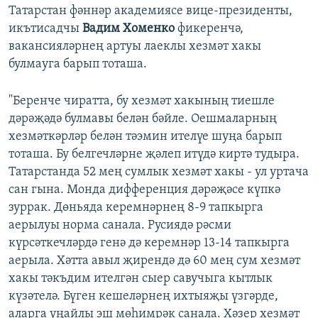
Татарстан фәннәр академиясе вице-президенты,
икътисадчы
Вадим Хоменко
фикеренчә,
вакансияләрнең артуы лаеклы хезмәт хакы
булмауга барып тоташа.
"Беренче чиратта, бу хезмәт хакының тиешле
дәрәҗәдә булмавы белән бәйле. Оешмаларның
хезмәткәрләр белән тәэмин ителүе шуңа барып
тоташа. Бу белгечләрне җәлеп итүдә киртә тудыра.
Татарстанда 52 мең сумлык хезмәт хакы - ул уртача
сан гына. Монда дифференция дәрәҗәсе күпкә
зуррак. Дөньяда керемнәрнең 8-9 тапкырга
аерылуы норма санала. Русиядә рәсми
күрсәткечләрдә генә дә керемнәр 13-14 тапкырга
аерыла. Хәтта авыл җирендә дә 60 мең сум хезмәт
хакы тәкъдим ителгән сыер савучыга кытлык
күзәтелә. Бүген кешеләрнең ихтыяҗы үзгәрде,
аларга уңайлы эш мөһимрәк санала. Хәзер хезмәт