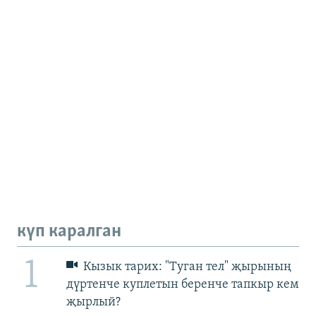
күп каралган
1
Кызык тарих: "Туган тел" җырының
дүртенче куплетын беренче тапкыр кем
җырлый?