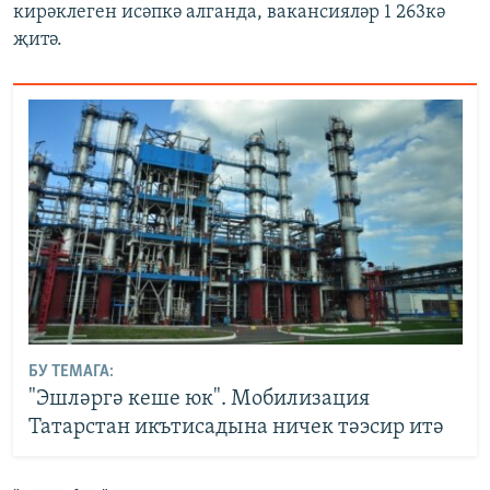
кирәклеген исәпкә алганда, вакансияләр 1 263кә
җитә.
БУ ТЕМАГА:
"Эшләргә кеше юк". Мобилизация
Татарстан икътисадына ничек тәэсир итә