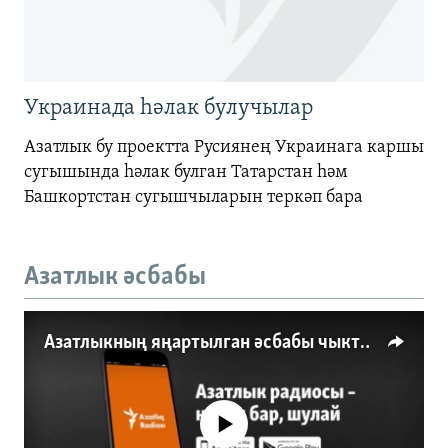
Украинада һәлак булучылар
Азатлык бу проектта Русиянең Украинага каршы
сугышында һәлак булган Татарстан һәм
Башкортстан сугышчыларын теркәп бара
Азатлык әсбабы
Азатлыкның яңартылган әсбабы чыкты
No media source currently available