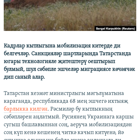
ДИНИ ТОРМЫШ
ӘЙДӘ ONLINE
ПӘРӘВЕЗ
IDEL.РЕАЛИИ
ФӘН-ФӘСМӘТӘН
БЕЗГӘ КУШЫЛЫГЫЗ!
КИНОХАНӘ
Кадрлар кытлыгына мобилизация китерде ди
белгечләр. Санкцияләр шартларында Татарстанда
югары технологияле җитештерү оештырып
БАШКА ТЕЛЛӘРДӘ
булмый, шул сәбәпле эшчеләр миграциясе көчәячәк
дип саный алар.
Татарстан хезмәт министрлыгы мәгълүматына
караганда, республикада 68 мең эшчегә ихтыяҗ
барлыкка килгән
. Рәсмиләр бу кытлыкның
сәбәпләрен аңлатмый. Русиянең Украинага каршы
сугыш башлавыннан соң, аеруча мобилизациядән
соң күп кенә кешенең читкә качып китүенә, йә