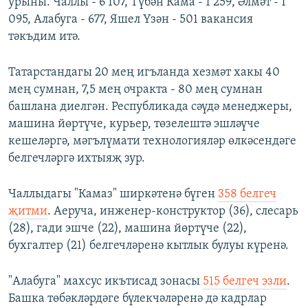
урыны. Чаллы - 6 107, Түбән Кама - 1 259, Әлмәт - 1
095, Алабуга - 677, Яшел Үзән - 501 вакансия
тәкъдим итә.
Татарстандагы 20 мең игъланда хезмәт хакы 40
мең сумнан, 7,5 мең очракта - 80 мең сумнан
башлана диелгән. Республикада сәүдә менеджеры,
машина йөртүче, курьер, төзелештә эшләүче
кешеләргә, мәгълүмати технологияләр өлкәсендәге
белгечләргә ихтыяҗ зур.
Чаллыдагы "Камаз" ширкәтенә бүген
358 белгеч
җитми
. Аеруча, инженер-конструктор (36), слесарь
(28), гади эшче (22), машина йөртүче (22),
бухгалтер (21) белгечләренә кытлык булуы күренә.
"Алабуга" махсус икътисад зонасы
515 белгеч эзли
.
Башка төбәкләрдәге бүлекчәләренә дә кадрлар